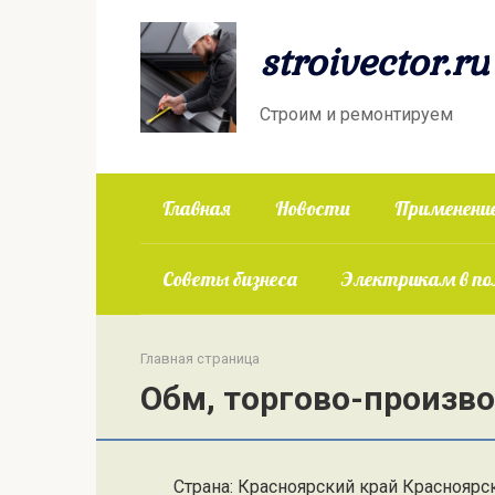
Перейти
к
stroivector.ru
контенту
Строим и ремонтируем
Главная
Новости
Применение
Советы бизнеса
Электрикам в п
Главная страница
Обм, торгово-произв
Страна: Красноярский край Красноярс