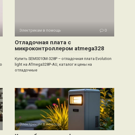
Электрикам в помощь
0
Отладочная плата с
микроконтроллером atmega328
Купить SEM0010M-328P – отладочная плата Evolution
ую
light на ATmega328P-AU, каталог и цены на
отладочные
Электрикам в помощь
0