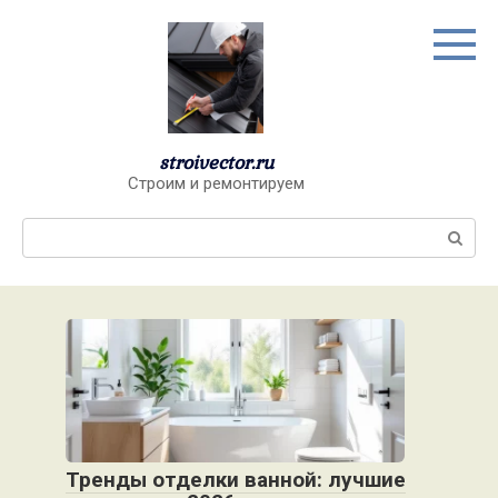
Перейти
к
контенту
stroivector.ru
Строим и ремонтируем
Поиск:
Тренды отделки ванной: лучшие