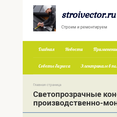
Перейти
к
stroivector.ru
контенту
Строим и ремонтируем
Главная
Новости
Применение
Советы бизнеса
Электрикам в п
Главная страница
Светопрозрачные кон
производственно-мо