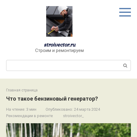
Перейти
к
контенту
stroivector.ru
Строим и ремонтируем
Поиск:
Главная страница
Что такое бензиновый генератор?
На чтение:
3 мин
Опубликовано:
24 марта 2024
Рекомендации в ремонте
stroivector_