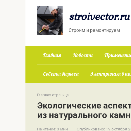
Перейти
к
stroivector.ru
контенту
Строим и ремонтируем
Главная
Новости
Применение
Советы бизнеса
Электрикам в п
Главная страница
Экологические аспек
из натурального камн
На чтение:
3 мин
Опубликовано:
19 октября 