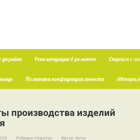
 дизайна
Рекомендации в ремонте
Строим с ле
омощь
Политика конфиденциальности
Авторам
ты производства изделий
я
2024
Рубрика:
Новости
Автор:
Avtor