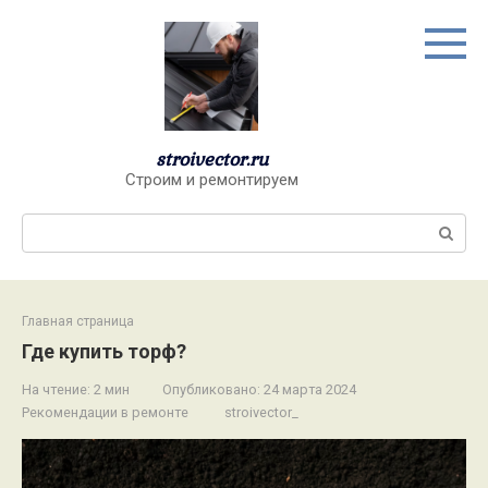
Перейти
к
контенту
stroivector.ru
Строим и ремонтируем
Поиск:
Главная страница
Где купить торф?
На чтение:
2 мин
Опубликовано:
24 марта 2024
Рекомендации в ремонте
stroivector_