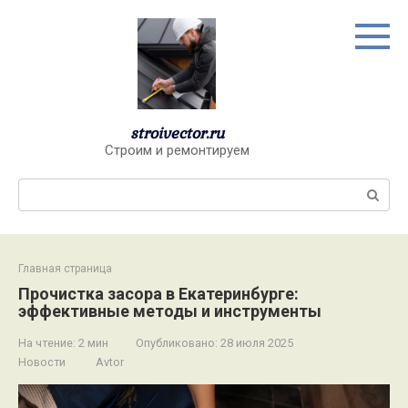
Перейти
к
контенту
stroivector.ru
Строим и ремонтируем
Поиск:
Главная страница
Прочистка засора в Екатеринбурге:
эффективные методы и инструменты
На чтение:
2 мин
Опубликовано:
28 июля 2025
Новости
Avtor