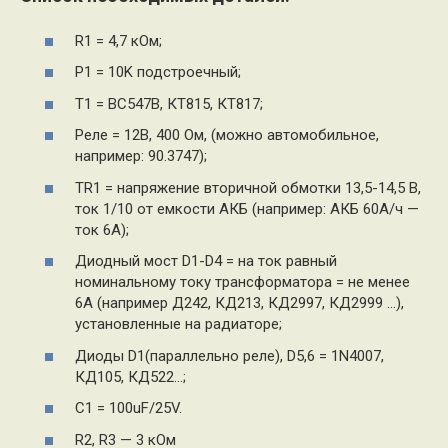
R1 = 4,7 кОм;
Р1 = 10K подстроечный;
T1 = BC547B, КТ815, КТ817;
Реле = 12В, 400 Ом, (можно автомобильное,
например: 90.3747);
TR1 = напряжение вторичной обмотки 13,5-14,5 В,
ток 1/10 от емкости АКБ (например: АКБ 60А/ч —
ток 6А);
Диодный мост D1-D4 = на ток равный
номинальному току трансформатора = не менее
6А (например Д242, КД213, КД2997, КД2999 …),
установленные на радиаторе;
Диоды D1(параллельно реле), D5,6 = 1N4007,
КД105, КД522…;
C1 = 100uF/25V.
R2, R3 — 3 кОм