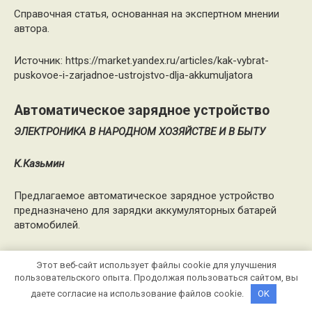
Справочная статья, основанная на экспертном мнении
автора.
Источник:
https://market.yandex.ru/articles/kak-vybrat-
puskovoe-i-zarjadnoe-ustrojstvo-dlja-akkumuljatora
Автоматическое зарядное устройство
ЭЛЕКТРОНИКА В НАРОДНОМ ХОЗЯЙСТВЕ И В БЫТУ
К
.
Казьмин
Предлагаемое автоматическое зарядное устройство
предназначено для зарядки аккумуляторных батарей
автомобилей.
Практика эксплуатации автомобильных аккумулятор­ных
Этот веб-сайт использует файлы cookie для улучшения
батарей показывает, что в городских условиях раз­рядка
пользовательского опыта. Продолжая пользоваться сайтом, вы
аккумулятора при пуске двигателя от стартера не
даете согласие на использование файлов cookie.
OK
восполняется полностью из-за малых расстояний про­